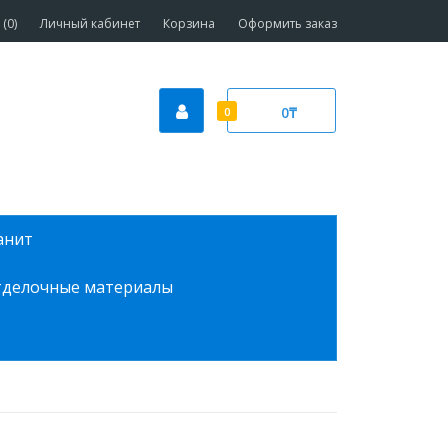
(0)
Личный кабинет
Корзина
Оформить заказ
0₸
0
анит
делочные материалы