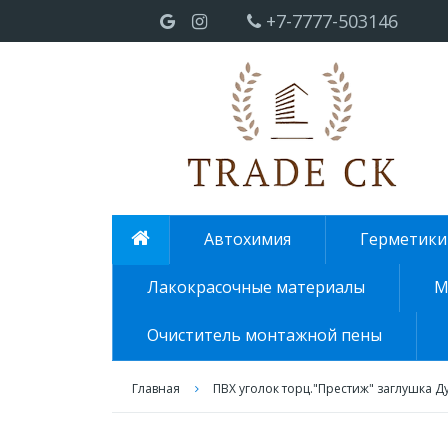
+7-7777-503146
Автохимия
Герметики
Лакокрасочные материалы
М
Очиститель монтажной пены
Главная
ПВХ уголок торц."Престиж" заглушка Д