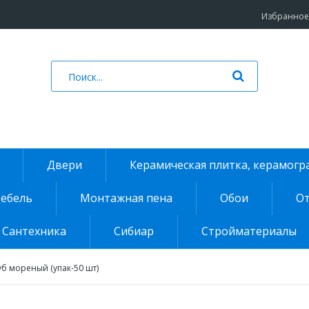
Избранное 
Двери
Керамическая плитка, керамогр
ебель
Монтажная пена
Обои
От
Сантехника
Сибиар
Стройматериалы
уб мореный (упак-50 шт)