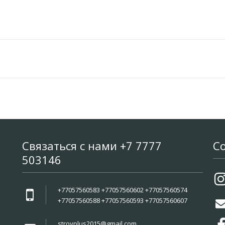
Связаться с нами +7 7777
С
503146
+77057560583 +77057560602 +77057560574
+77057560588 +77057560593 +77057560607
stroyplus2015@gmail.com