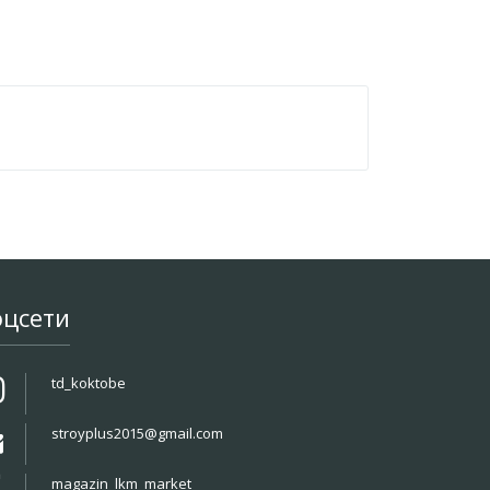
оцсети
td_koktobe
stroyplus2015@gmail.com
magazin_lkm_market