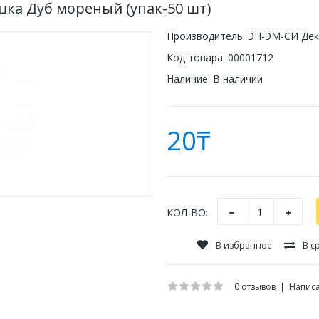
шка Дуб мореный (упак-50 шт)
Производитель:
ЭН-ЭМ-СИ Дек
Код товара:
00001712
Наличие:
В наличии
20₸
КОЛ-ВО:
В избранное
В с
0 отзывов
|
Написа