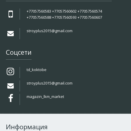
+77057560583 +77057560602 +77057560574
+77057560588 +77057560593 +77057560607
stroyplus2015@gmail.com
Соцсети
td_koktobe
stroyplus2015@gmail.com
magazin_lkm_market
Информация