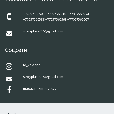
+77057560583 +77057560602 +77057560574
+77057560588 +77057560593 +77057560607
stroyplus2015@gmail.com
Соцсети
td_koktobe
stroyplus2015@gmail.com
magazin_lkm_market