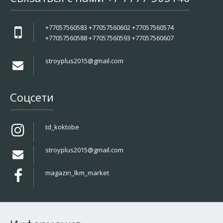
+77057560583 +77057560602 +77057560574
+77057560588 +77057560593 +77057560607
stroyplus2015@gmail.com
Соцсети
td_koktobe
stroyplus2015@gmail.com
magazin_lkm_market