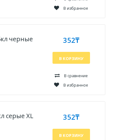
В избранное
5кл черные
352₸
В КОРЗИНУ
В сравнение
В избранное
л серые XL
352₸
В КОРЗИНУ