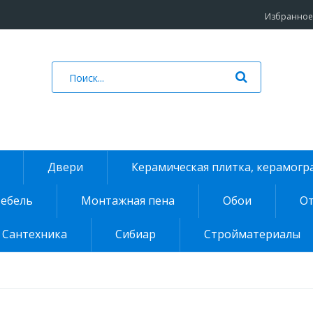
Избранное 
Двери
Керамическая плитка, керамогр
ебель
Монтажная пена
Обои
От
Сантехника
Сибиар
Стройматериалы