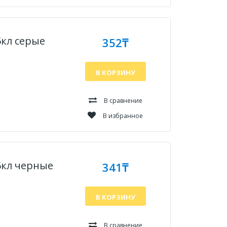
кл серые
352₸
В КОРЗИНУ
В сравнение
В избранное
5кл черные
341₸
В КОРЗИНУ
В сравнение