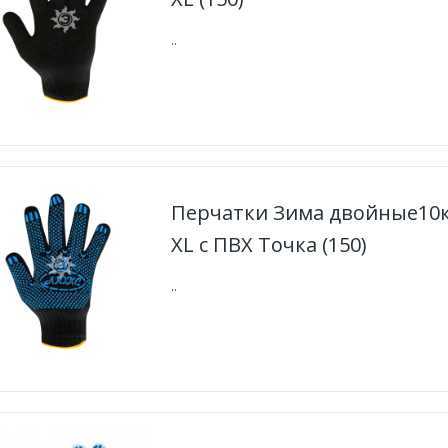
..
Перчатки Зима двойные10
XL с ПВХ Точка (150)
..