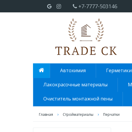
+7-7777-503146
Автохимия
Герметики
Лакокрасочные материалы
М
Очиститель монтажной пены
Главная
Стройматериалы
Перчатки