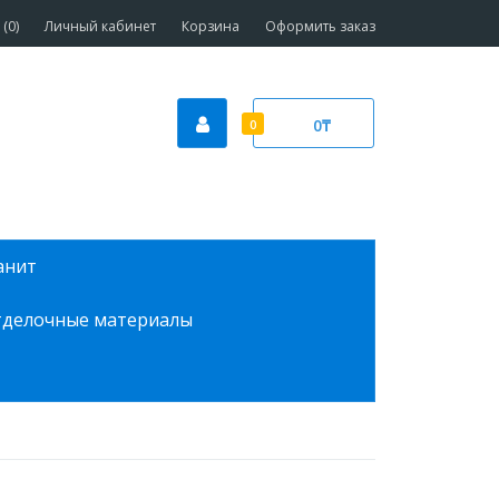
(0)
Личный кабинет
Корзина
Оформить заказ
0₸
0
анит
делочные материалы