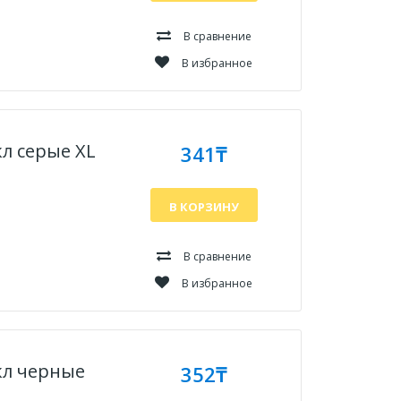
В сравнение
В избранное
л серые XL
341₸
В КОРЗИНУ
В сравнение
В избранное
кл черные
352₸