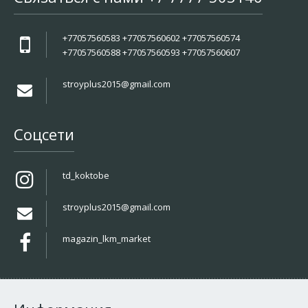
+77057560583 +77057560602 +77057560574
+77057560588 +77057560593 +77057560607
stroyplus2015@gmail.com
Соцсети
td_koktobe
stroyplus2015@gmail.com
magazin_lkm_market