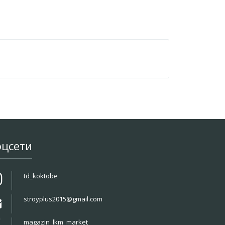
оцсети
td_koktobe
stroyplus2015@gmail.com
magazin_lkm_market