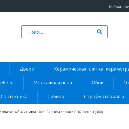
Избранное 
Двери
Керамическая плитка, керамогр
ебель
Монтажная пена
Обои
От
Сантехника
Сибиар
Стройматериалы
ерчатки х/б 4-х нитка 10кл. Эконом серая с ПВХ Капкан (300)