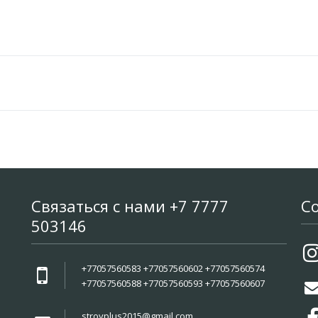
Связаться с нами +7 7777
С
503146
+77057560583 +77057560602 +77057560574
+77057560588 +77057560593 +77057560607
stroyplus2015@gmail.com