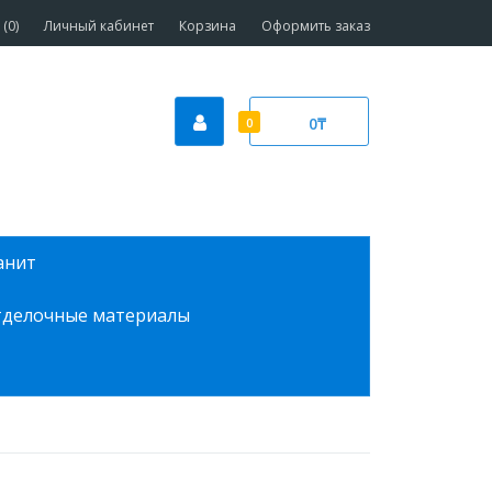
(0)
Личный кабинет
Корзина
Оформить заказ
0₸
0
анит
делочные материалы