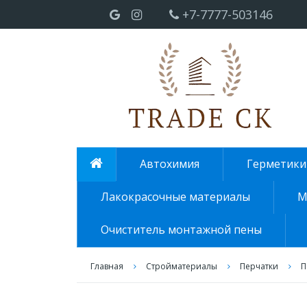
+7-7777-503146
Автохимия
Герметики
Лакокрасочные материалы
М
Очиститель монтажной пены
Главная
Стройматериалы
Перчатки
П