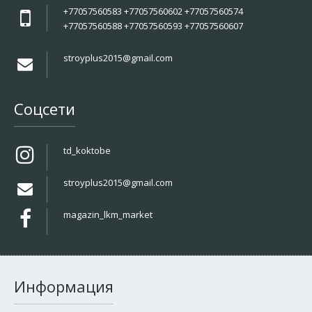
+77057560583 +77057560602 +77057560574
+77057560588 +77057560593 +77057560607
stroyplus2015@gmail.com
Соцсети
td_koktobe
stroyplus2015@gmail.com
magazin_lkm_market
Информация