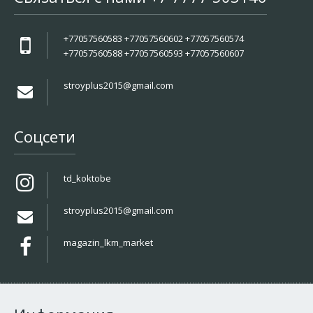
+77057560583 +77057560602 +77057560574
+77057560588 +77057560593 +77057560607
stroyplus2015@gmail.com
Соцсети
td_koktobe
stroyplus2015@gmail.com
magazin_lkm_market