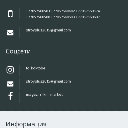
+77057560583 +77057560602 +77057560574
+77057560588 +77057560593 +77057560607
stroyplus2015@gmail.com
Соцсети
td_koktobe
stroyplus2015@gmail.com
magazin_lkm_market
Информация